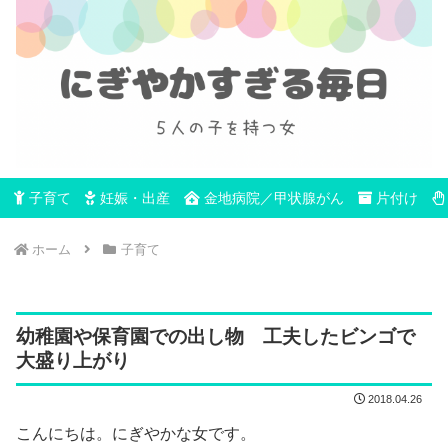
子育て
妊娠・出産
金地病院／甲状腺がん
片付け
ホーム
子育て
幼稚園や保育園での出し物 工夫したビンゴで
大盛り上がり
2018.04.26
こんにちは。にぎやかな女です。