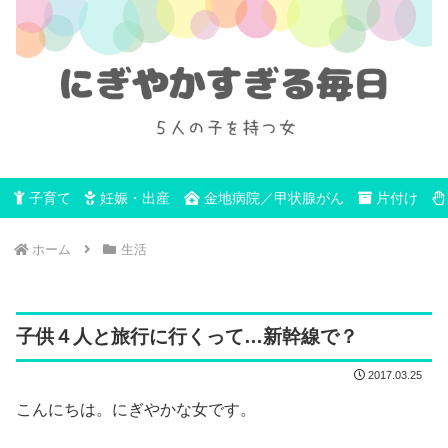
子育て
妊娠・出産
金地病院／甲状腺がん
片付け
ホーム
生活
子供４人と旅行に行くって…新幹線で？
2017.03.25
こんにちは。にぎやかな女です。