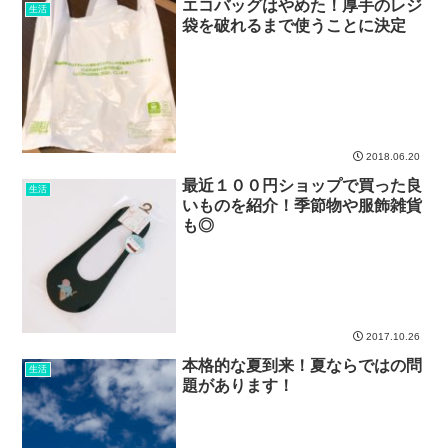
エコバッグはやめた！厚手のレジ
生活
袋を破れるまで使うことに決定
2018.06.20
最近１００円ショップで買った良
生活
いものを紹介！季節物や服飾雑貨
も◎
2017.10.26
本格的な夏到来！夏ならではの問
生活
題があります！