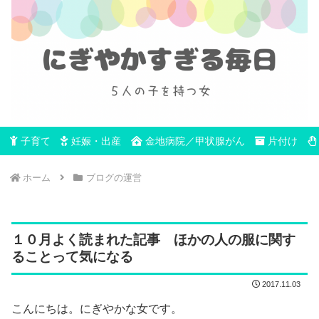
子育て
妊娠・出産
金地病院／甲状腺がん
片付け
ホーム
ブログの運営
１０月よく読まれた記事 ほかの人の服に関す
ることって気になる
2017.11.03
こんにちは。にぎやかな女です。